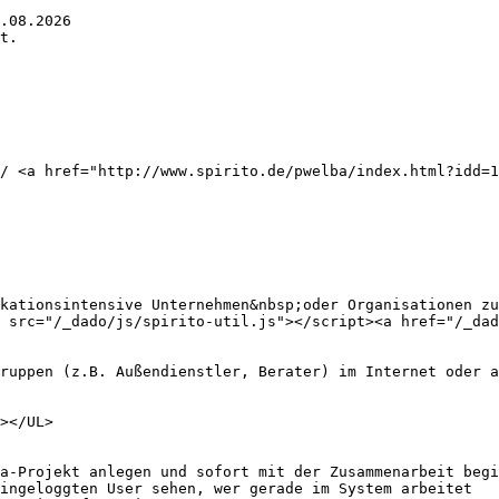
.08.2026

t.

/ <a href="http://www.spirito.de/pwelba/index.html?idd=1
kationsintensive Unternehmen&nbsp;oder Organisationen zu
 src="/_dado/js/spirito-util.js"></script><a href="/_dad
ruppen (z.B. Außendienstler, Berater) im Internet oder a
></UL>

a-Projekt anlegen und sofort mit der Zusammenarbeit begi
ingeloggten User sehen, wer gerade im System arbeitet 
