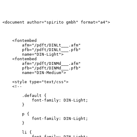
<document author="spirito gmbh" format="a4">

    <fontembed

        afm="/pdft/DINLt___.afm"

        pfb="/pdft/DINLt___.pfb"

        name="DIN-Light">

    <fontembed

        afm="/pdft/DINMd___.afm"

        pfb="/pdft/DINMd___.pfb"

        name="DIN-Medium">

    <style type="text/css">

    <!--

        .default {

            font-family: DIN-Light;

        }

        p {

            font-family: DIN-Light;

        }

        li {

            font-family: DIN-Light;
