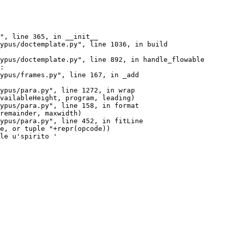
", line 365, in __init__

ypus/doctemplate.py", line 1036, in build

ypus/doctemplate.py", line 892, in handle_flowable

:

ypus/frames.py", line 167, in _add

ypus/para.py", line 1272, in wrap

vailableHeight, program, leading)

ypus/para.py", line 158, in format

remainder, maxwidth)

ypus/para.py", line 452, in fitLine

e, or tuple "+repr(opcode))

le u'spirito '
