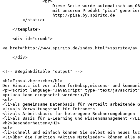
                <br>

                    Diese Seite wurde automatisch am 06
                    mit unserem Produkt "pisa" generier
                    http://pisa.by.spirito.de

        </static>

    </template>

    <div id="crumb">

<a href="http://www.spirito.de/index.html">spirito</a> 
    </div>

<!-- #BeginEditable "output" -->

<h1>Einsatzbereiche</h1>

Der Einsatz ist vor allem für&nbsp;wissens- und kommuni
<p><script language="JavaScript" type="text/javascript"
<p>luca kann eingesetzt werden:</P>

<ul>

<li>als gemeinsame Datenbasis für verteilt arbeitende G
<li>als Verwaltungstool für Intranets 

<li>als Arbeitsbasis für heterogene Rechnerumgebungen 

<li>als Basis für E-Learning und Wissensmanagement </LI
<h2>Besonderheiten</H2>

<ul>

<li>schnell und einfach können Sie selbst ein neues luc
<li>über die Funktion «Aktive Mitglieder» können alle e