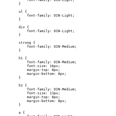
        }

        ul {

            font-family: DIN-Light;

        }

        div {

            font-family: DIN-Light;

        }

        strong {

            font-family: DIN-Medium;

        }

        h1 {

            font-family: DIN-Medium;

            font-size: 16px;

            margin-top: 8px;

            margin-bottom: 8px;

        }

        h2 {

            font-family: DIN-Medium;

            font-size: 13px;

            margin-top: 8px;

            margin-bottom: 8px;

        }

        a {
