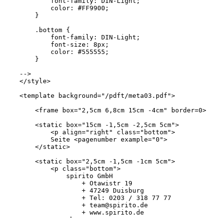
            font-family: DIN-Light;

            color: #FF9900;

        }

        .bottom {

            font-family: DIN-Light;

            font-size: 8px;

            color: #555555;

        }

    -->

    </style>

    <template background="/pdft/meta03.pdf">

        <frame box="2,5cm 6,8cm 15cm -4cm" border=0>

        <static box="15cm -1,5cm -2,5cm 5cm">

            <p align="right" class="bottom">

            Seite <pagenumber example="0">

        </static>

        <static box="2,5cm -1,5cm -1cm 5cm">

            <p class="bottom">

                spirito GmbH

                    + Otawistr 19

                    + 47249 Duisburg

                    + Tel: 0203 / 318 77 77

                    + team@spirito.de

                    + www.spirito.de
