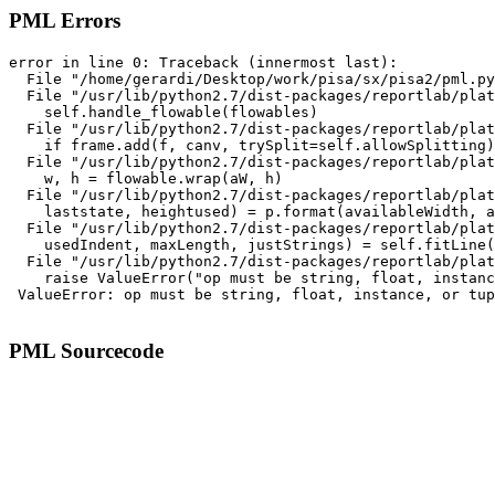
PML Errors
error in line 0: Traceback (innermost last):

  File "/home/gerardi/Desktop/work/pisa/sx/pisa2/pml.py
  File "/usr/lib/python2.7/dist-packages/reportlab/plat
    self.handle_flowable(flowables)

  File "/usr/lib/python2.7/dist-packages/reportlab/plat
    if frame.add(f, canv, trySplit=self.allowSplitting)
  File "/usr/lib/python2.7/dist-packages/reportlab/plat
    w, h = flowable.wrap(aW, h)

  File "/usr/lib/python2.7/dist-packages/reportlab/plat
    laststate, heightused) = p.format(availableWidth, a
  File "/usr/lib/python2.7/dist-packages/reportlab/plat
    usedIndent, maxLength, justStrings) = self.fitLine(
  File "/usr/lib/python2.7/dist-packages/reportlab/plat
    raise ValueError("op must be string, float, instanc
 ValueError: op must be string, float, instance, or tup
PML Sourcecode