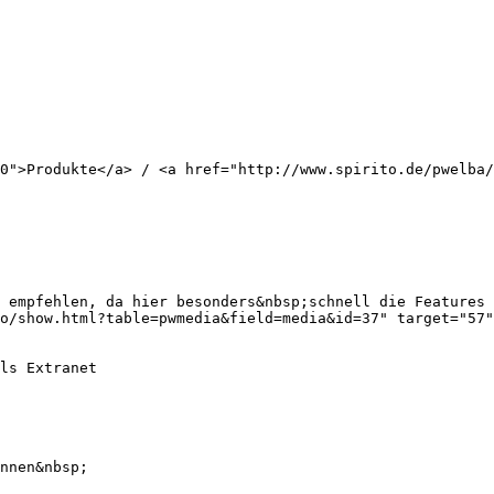
0">Produkte</a> / <a href="http://www.spirito.de/pwelba/
 empfehlen, da hier besonders&nbsp;schnell die Features 
o/show.html?table=pwmedia&field=media&id=37" target="57"
ls Extranet 

nnen&nbsp; 
